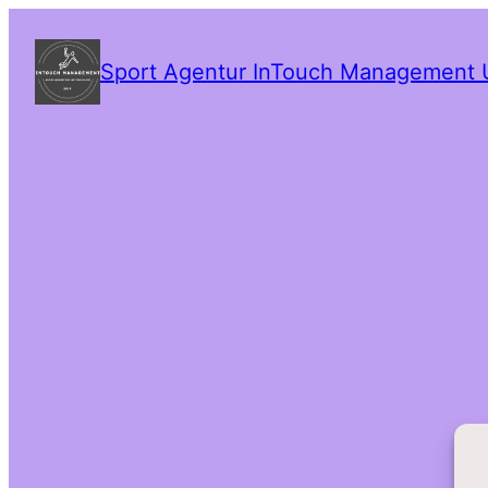
Zum
Inhalt
springen
Sport Agentur InTouch Management