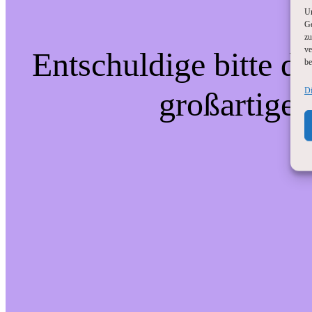
Um
Ge
zu
ve
Entschuldige bitte d
be
Di
großartigen